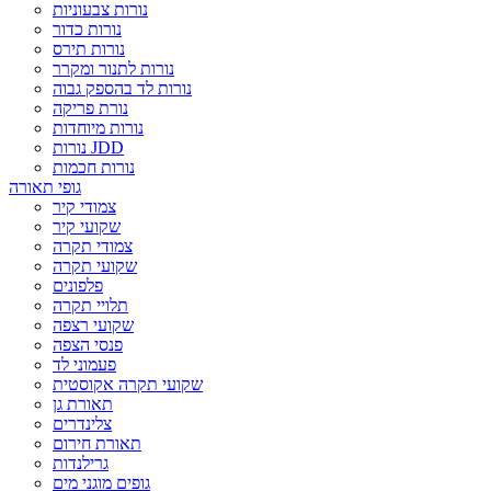
נורות צבעוניות
נורות כדור
נורות תירס
נורות לתנור ומקרר
נורות לד בהספק גבוה
נורת פריקה
נורות מיוחדות
נורות JDD
נורות חכמות
גופי תאורה
צמודי קיר
שקועי קיר
צמודי תקרה
שקועי תקרה
פלפונים
תלויי תקרה
שקועי רצפה
פנסי הצפה
פעמוני לד
שקועי תקרה אקוסטית
תאורת גן
צלינדרים
תאורת חירום
גרילנדות
גופים מוגני מים