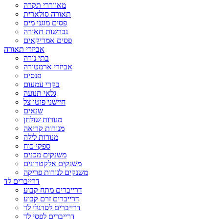
מאווררי תקרה
תאורה סולארית
פסים מוגני מים
נברשות תאורה
פסים אמריקאים
אביזרי תאורה
בתי נורה
אביזרי ארמטורה
פנסים
בקרי עמעום
גלאי תנועה
חיישני פוטו צל
שנאים
מנורות שולחן
מנורות קריאה
מנורות לילה
ספקי כוח
משנקים מכנים
משנקים אלקטרונים
משנקים לנורות פריקה
דרייברים לד
דרייברים מתח קבוע
דרייברים זרם קבוע
דרייברים לסרגלי לד
דרייברים לפסי לד