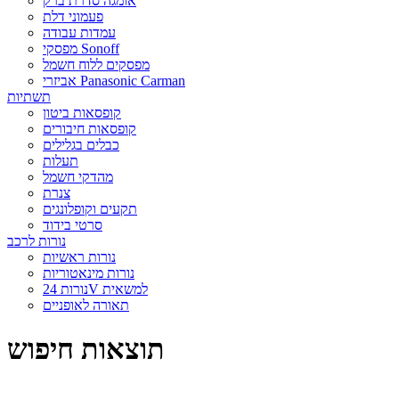
אומגה סדרת ברק
פעמוני דלת
עמדות עבודה
מפסקי Sonoff
מפסקים ללוח חשמל
אביזרי Panasonic Carman
תשתיות
קופסאות ביטון
קופסאות חיבורים
כבלים בגלילים
תעלות
מהדקי חשמל
צנרת
תקעים וקופלונגים
סרטי בידוד
נורות לרכב
נורות ראשיות
נורות מינאטוריות
נורות 24V למשאית
תאורה לאופניים
תוצאות חיפוש