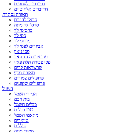
דרייברים לעמעום
דרייברים אלחוטיים
תאורה נסתרת
סרגלי לד זרם
סרגלי לד מתח
כרטיסי לד
פסי לד
מודולי לד
אביזרים לפסי לד
פסי ניאון
פסי צבירה חד פאזי
פסי צבירה תלת פאזי
שרשראות לדים
תאורת מדף
פרופילים צמודים
פרופילים שקועים
חשמל
אביזרי חשמל
בית חכם
כבלים חשמל
כבלים DC
מתאמי חשמל
טיימרים
סוללות
ממירי מתח