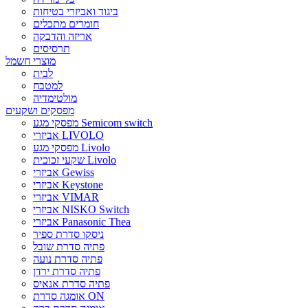
ביגוד ואביזרי בטיחות
חומרים מתכלים
אריזה והדבקה
תרסיסים
מוצרי חשמל
לבית
למטבח
מולטימדיה
מפסקים ושקעים
מפסקי מגע Semicom switch
אביזרי LIVOLO
מפסקי מגע Livolo
שקעי זכוכית Livolo
אביזרי Gewiss
אביזרי Keystone
אביזרי VIMAR
אביזרי NISKO Switch
אביזרי Panasonic Thea
ניסקו סדרת ספיר
פתיה סדרת שובל
פתיה סדרת נועה
פתיה סדרת ירדן
פתיה סדרת אנאיס
אומגה סדרת ON