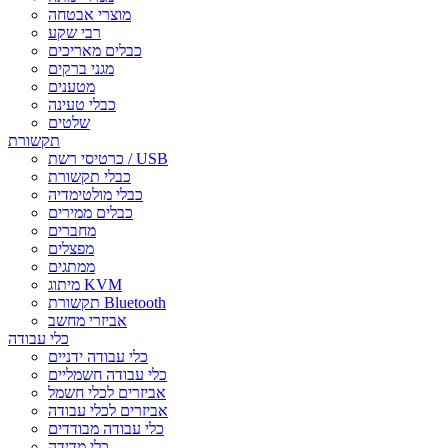
מוצרי אבטחה
רבי שקע
כבלים מאריכים
מגני ברקים
מטענים
כבלי טעינה
שלטים
תקשורת
כרטיסי רשת / USB
כבלי תקשורת
כבלי מולטימדיה
כבלים ממירים
מחברים
מפצלים
ממתגים
מיתוג KVM
תקשורת Bluetooth
אביזרי מחשב
כלי עבודה
כלי עבודה ידניים
כלי עבודה חשמליים
אביזרים לכלי חשמל
אביזרים לכלי עבודה
כלי עבודה מבודדים
כלי מדידה