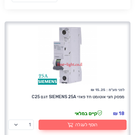
לפני מע"מ : 15.25 ₪
מפסק חצי אוטומט חד פאזי SIEMENS 25A דגם C25
18 ₪
קיים במלאי
הוסף לעגלה