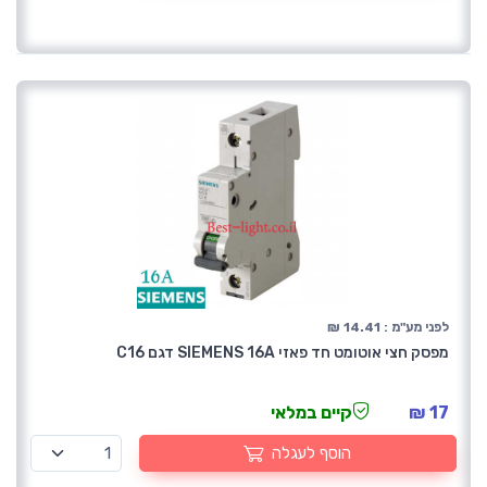
לפני מע"מ : 14.41 ₪
מפסק חצי אוטומט חד פאזי SIEMENS 16A דגם C16
17 ₪
קיים במלאי
הוסף לעגלה