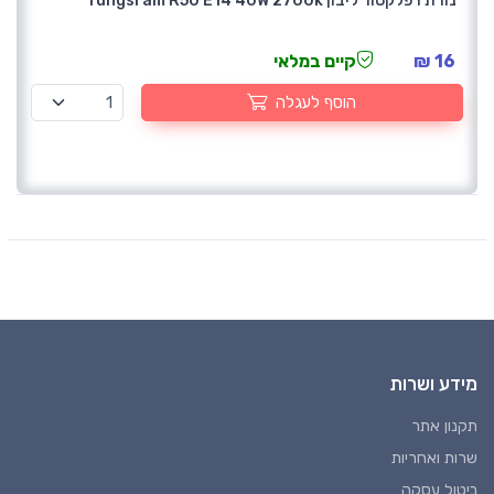
נורת רפלקטור ליבון Tungsram R50 E14 40W 2700k
16 ₪
קיים במלאי
הוסף לעגלה
מידע ושרות
תקנון אתר
שרות ואחריות
ביטול עסקה