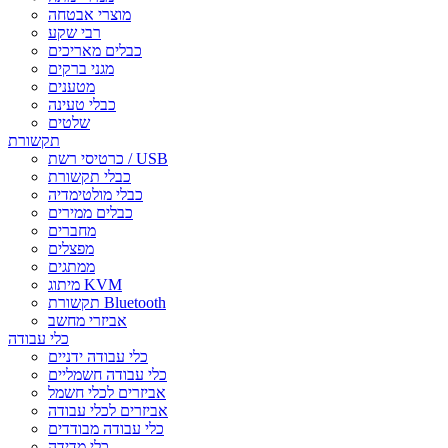
מוצרי אבטחה
רבי שקע
כבלים מאריכים
מגני ברקים
מטענים
כבלי טעינה
שלטים
תקשורת
כרטיסי רשת / USB
כבלי תקשורת
כבלי מולטימדיה
כבלים ממירים
מחברים
מפצלים
ממתגים
מיתוג KVM
תקשורת Bluetooth
אביזרי מחשב
כלי עבודה
כלי עבודה ידניים
כלי עבודה חשמליים
אביזרים לכלי חשמל
אביזרים לכלי עבודה
כלי עבודה מבודדים
כלי מדידה