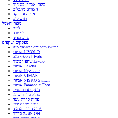
ביגוד ואביזרי בטיחות
חומרים מתכלים
אריזה והדבקה
תרסיסים
מוצרי חשמל
לבית
למטבח
מולטימדיה
מפסקים ושקעים
מפסקי מגע Semicom switch
אביזרי LIVOLO
מפסקי מגע Livolo
שקעי זכוכית Livolo
אביזרי Gewiss
אביזרי Keystone
אביזרי VIMAR
אביזרי NISKO Switch
אביזרי Panasonic Thea
ניסקו סדרת ספיר
פתיה סדרת שובל
פתיה סדרת נועה
פתיה סדרת ירדן
פתיה סדרת אנאיס
אומגה סדרת ON