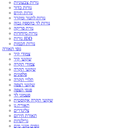
נורות צבעוניות
נורות כדור
נורות תירס
נורות לתנור ומקרר
נורות לד בהספק גבוה
נורת פריקה
נורות מיוחדות
נורות JDD
נורות חכמות
גופי תאורה
צמודי קיר
שקועי קיר
צמודי תקרה
שקועי תקרה
פלפונים
תלויי תקרה
שקועי רצפה
פנסי הצפה
פעמוני לד
שקועי תקרה אקוסטית
תאורת גן
צלינדרים
תאורת חירום
גרילנדות
גופים מוגני מים