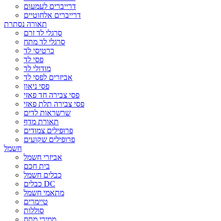
דרייברים לעמעום
דרייברים אלחוטיים
תאורה נסתרת
סרגלי לד זרם
סרגלי לד מתח
כרטיסי לד
פסי לד
מודולי לד
אביזרים לפסי לד
פסי ניאון
פסי צבירה חד פאזי
פסי צבירה תלת פאזי
שרשראות לדים
תאורת מדף
פרופילים צמודים
פרופילים שקועים
חשמל
אביזרי חשמל
בית חכם
כבלים חשמל
כבלים DC
מתאמי חשמל
טיימרים
סוללות
ממירי מתח