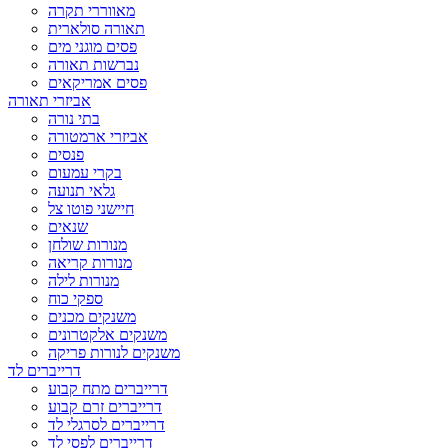
מאווררי תקרה
תאורה סולארית
פסים מוגני מים
נברשות תאורה
פסים אמריקאים
אביזרי תאורה
בתי נורה
אביזרי ארמטורה
פנסים
בקרי עמעום
גלאי תנועה
חיישני פוטו צל
שנאים
מנורות שולחן
מנורות קריאה
מנורות לילה
ספקי כוח
משנקים מכנים
משנקים אלקטרונים
משנקים לנורות פריקה
דרייברים לד
דרייברים מתח קבוע
דרייברים זרם קבוע
דרייברים לסרגלי לד
דרייברים לפסי לד