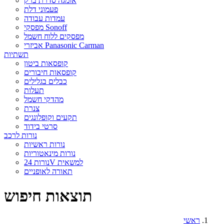
אומגה סדרת ברק
פעמוני דלת
עמדות עבודה
מפסקי Sonoff
מפסקים ללוח חשמל
אביזרי Panasonic Carman
תשתיות
קופסאות ביטון
קופסאות חיבורים
כבלים בגלילים
תעלות
מהדקי חשמל
צנרת
תקעים וקופלונגים
סרטי בידוד
נורות לרכב
נורות ראשיות
נורות מינאטוריות
נורות 24V למשאית
תאורה לאופניים
תוצאות חיפוש
ראשי