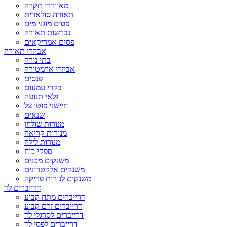
מאווררי תקרה
תאורה סולארית
פסים מוגני מים
נברשות תאורה
פסים אמריקאים
אביזרי תאורה
בתי נורה
אביזרי ארמטורה
פנסים
בקרי עמעום
גלאי תנועה
חיישני פוטו צל
שנאים
מנורות שולחן
מנורות קריאה
מנורות לילה
ספקי כוח
משנקים מכנים
משנקים אלקטרונים
משנקים לנורות פריקה
דרייברים לד
דרייברים מתח קבוע
דרייברים זרם קבוע
דרייברים לסרגלי לד
דרייברים לפסי לד