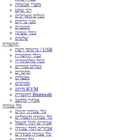
מוצרי אבטחה
רבי שקע
כבלים מאריכים
מגני ברקים
מטענים
כבלי טעינה
שלטים
תקשורת
כרטיסי רשת / USB
כבלי תקשורת
כבלי מולטימדיה
כבלים ממירים
מחברים
מפצלים
ממתגים
מיתוג KVM
תקשורת Bluetooth
אביזרי מחשב
כלי עבודה
כלי עבודה ידניים
כלי עבודה חשמליים
אביזרים לכלי חשמל
אביזרים לכלי עבודה
כלי עבודה מבודדים
כלי מדידה