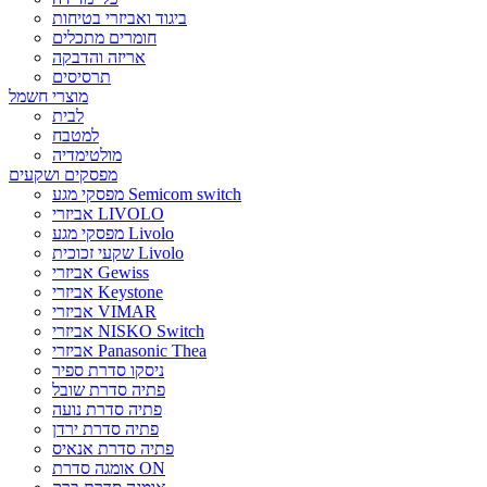
ביגוד ואביזרי בטיחות
חומרים מתכלים
אריזה והדבקה
תרסיסים
מוצרי חשמל
לבית
למטבח
מולטימדיה
מפסקים ושקעים
מפסקי מגע Semicom switch
אביזרי LIVOLO
מפסקי מגע Livolo
שקעי זכוכית Livolo
אביזרי Gewiss
אביזרי Keystone
אביזרי VIMAR
אביזרי NISKO Switch
אביזרי Panasonic Thea
ניסקו סדרת ספיר
פתיה סדרת שובל
פתיה סדרת נועה
פתיה סדרת ירדן
פתיה סדרת אנאיס
אומגה סדרת ON