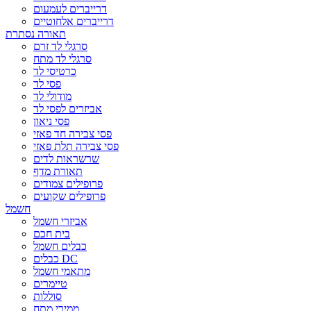
דרייברים לעמעום
דרייברים אלחוטיים
תאורה נסתרת
סרגלי לד זרם
סרגלי לד מתח
כרטיסי לד
פסי לד
מודולי לד
אביזרים לפסי לד
פסי ניאון
פסי צבירה חד פאזי
פסי צבירה תלת פאזי
שרשראות לדים
תאורת מדף
פרופילים צמודים
פרופילים שקועים
חשמל
אביזרי חשמל
בית חכם
כבלים חשמל
כבלים DC
מתאמי חשמל
טיימרים
סוללות
ממירי מתח