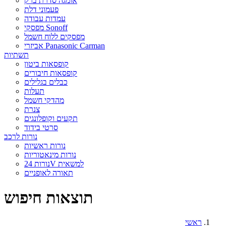
אומגה סדרת ברק
פעמוני דלת
עמדות עבודה
מפסקי Sonoff
מפסקים ללוח חשמל
אביזרי Panasonic Carman
תשתיות
קופסאות ביטון
קופסאות חיבורים
כבלים בגלילים
תעלות
מהדקי חשמל
צנרת
תקעים וקופלונגים
סרטי בידוד
נורות לרכב
נורות ראשיות
נורות מינאטוריות
נורות 24V למשאית
תאורה לאופניים
תוצאות חיפוש
ראשי