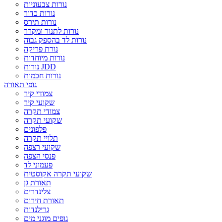
נורות צבעוניות
נורות כדור
נורות תירס
נורות לתנור ומקרר
נורות לד בהספק גבוה
נורת פריקה
נורות מיוחדות
נורות JDD
נורות חכמות
גופי תאורה
צמודי קיר
שקועי קיר
צמודי תקרה
שקועי תקרה
פלפונים
תלויי תקרה
שקועי רצפה
פנסי הצפה
פעמוני לד
שקועי תקרה אקוסטית
תאורת גן
צלינדרים
תאורת חירום
גרילנדות
גופים מוגני מים