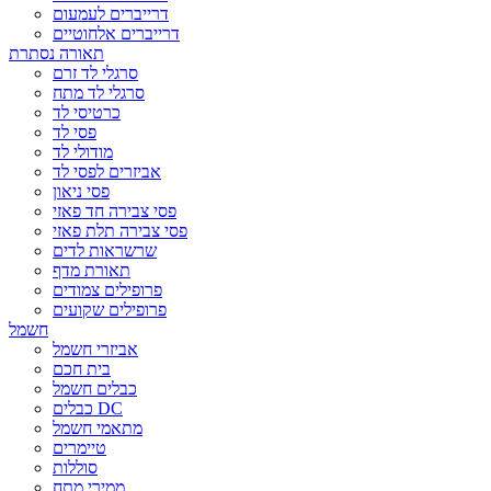
דרייברים לעמעום
דרייברים אלחוטיים
תאורה נסתרת
סרגלי לד זרם
סרגלי לד מתח
כרטיסי לד
פסי לד
מודולי לד
אביזרים לפסי לד
פסי ניאון
פסי צבירה חד פאזי
פסי צבירה תלת פאזי
שרשראות לדים
תאורת מדף
פרופילים צמודים
פרופילים שקועים
חשמל
אביזרי חשמל
בית חכם
כבלים חשמל
כבלים DC
מתאמי חשמל
טיימרים
סוללות
ממירי מתח