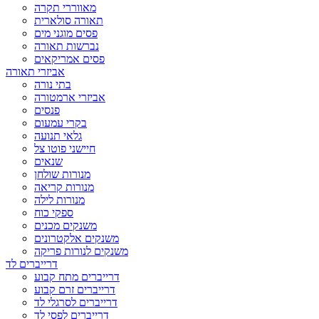
מאווררי תקרה
תאורה סולארית
פסים מוגני מים
נברשות תאורה
פסים אמריקאים
אביזרי תאורה
בתי נורה
אביזרי ארמטורה
פנסים
בקרי עמעום
גלאי תנועה
חיישני פוטו צל
שנאים
מנורות שולחן
מנורות קריאה
מנורות לילה
ספקי כוח
משנקים מכנים
משנקים אלקטרונים
משנקים לנורות פריקה
דרייברים לד
דרייברים מתח קבוע
דרייברים זרם קבוע
דרייברים לסרגלי לד
דרייברים לפסי לד