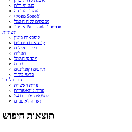
אומגה סדרת ברק
פעמוני דלת
עמדות עבודה
מפסקי Sonoff
מפסקים ללוח חשמל
אביזרי Panasonic Carman
תשתיות
קופסאות ביטון
קופסאות חיבורים
כבלים בגלילים
תעלות
מהדקי חשמל
צנרת
תקעים וקופלונגים
סרטי בידוד
נורות לרכב
נורות ראשיות
נורות מינאטוריות
נורות 24V למשאית
תאורה לאופניים
תוצאות חיפוש