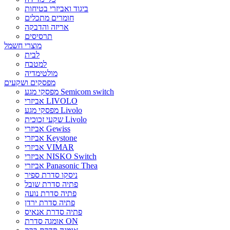
ביגוד ואביזרי בטיחות
חומרים מתכלים
אריזה והדבקה
תרסיסים
מוצרי חשמל
לבית
למטבח
מולטימדיה
מפסקים ושקעים
מפסקי מגע Semicom switch
אביזרי LIVOLO
מפסקי מגע Livolo
שקעי זכוכית Livolo
אביזרי Gewiss
אביזרי Keystone
אביזרי VIMAR
אביזרי NISKO Switch
אביזרי Panasonic Thea
ניסקו סדרת ספיר
פתיה סדרת שובל
פתיה סדרת נועה
פתיה סדרת ירדן
פתיה סדרת אנאיס
אומגה סדרת ON