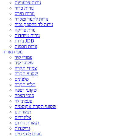
נורות צבעוניות
נורות כדור
נורות תירס
נורות לתנור ומקרר
נורות לד בהספק גבוה
נורת פריקה
נורות מיוחדות
נורות JDD
נורות חכמות
גופי תאורה
צמודי קיר
שקועי קיר
צמודי תקרה
שקועי תקרה
פלפונים
תלויי תקרה
שקועי רצפה
פנסי הצפה
פעמוני לד
שקועי תקרה אקוסטית
תאורת גן
צלינדרים
תאורת חירום
גרילנדות
גופים מוגני מים