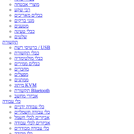
מוצרי אבטחה
רבי שקע
כבלים מאריכים
מגני ברקים
מטענים
כבלי טעינה
שלטים
תקשורת
כרטיסי רשת / USB
כבלי תקשורת
כבלי מולטימדיה
כבלים ממירים
מחברים
מפצלים
ממתגים
מיתוג KVM
תקשורת Bluetooth
אביזרי מחשב
כלי עבודה
כלי עבודה ידניים
כלי עבודה חשמליים
אביזרים לכלי חשמל
אביזרים לכלי עבודה
כלי עבודה מבודדים
כלי מדידה