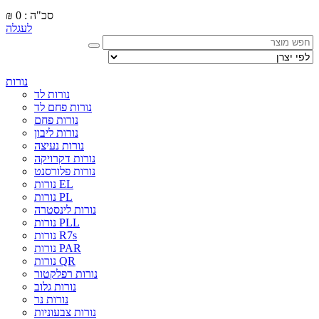
סכ"ה : 0
₪
לעגלה
נורות
נורות לד
נורות פחם לד
נורות פחם
נורות ליבון
נורות נעיצה
נורות דקרויקה
נורות פלורסנט
נורות EL
נורות PL
נורות לינסטרה
נורות PLL
נורות R7s
נורות PAR
נורות QR
נורות רפלקטור
נורות גלוב
נורות נר
נורות צבעוניות