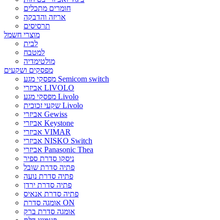
חומרים מתכלים
אריזה והדבקה
תרסיסים
מוצרי חשמל
לבית
למטבח
מולטימדיה
מפסקים ושקעים
מפסקי מגע Semicom switch
אביזרי LIVOLO
מפסקי מגע Livolo
שקעי זכוכית Livolo
אביזרי Gewiss
אביזרי Keystone
אביזרי VIMAR
אביזרי NISKO Switch
אביזרי Panasonic Thea
ניסקו סדרת ספיר
פתיה סדרת שובל
פתיה סדרת נועה
פתיה סדרת ירדן
פתיה סדרת אנאיס
אומגה סדרת ON
אומגה סדרת ברק