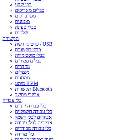
רבי שקע
כבלים מאריכים
מגני ברקים
מטענים
כבלי טעינה
שלטים
תקשורת
כרטיסי רשת / USB
כבלי תקשורת
כבלי מולטימדיה
כבלים ממירים
מחברים
מפצלים
ממתגים
מיתוג KVM
תקשורת Bluetooth
אביזרי מחשב
כלי עבודה
כלי עבודה ידניים
כלי עבודה חשמליים
אביזרים לכלי חשמל
אביזרים לכלי עבודה
כלי עבודה מבודדים
כלי מדידה
ביגוד ואביזרי בטיחות