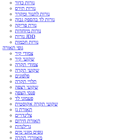
נורות כדור
נורות תירס
נורות לתנור ומקרר
נורות לד בהספק גבוה
נורת פריקה
נורות מיוחדות
נורות JDD
נורות חכמות
גופי תאורה
צמודי קיר
שקועי קיר
צמודי תקרה
שקועי תקרה
פלפונים
תלויי תקרה
שקועי רצפה
פנסי הצפה
פעמוני לד
שקועי תקרה אקוסטית
תאורת גן
צלינדרים
תאורת חירום
גרילנדות
גופים מוגני מים
מאווררי תקרה