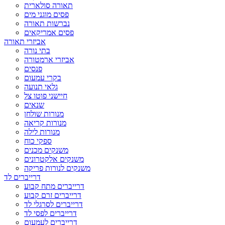
תאורה סולארית
פסים מוגני מים
נברשות תאורה
פסים אמריקאים
אביזרי תאורה
בתי נורה
אביזרי ארמטורה
פנסים
בקרי עמעום
גלאי תנועה
חיישני פוטו צל
שנאים
מנורות שולחן
מנורות קריאה
מנורות לילה
ספקי כוח
משנקים מכנים
משנקים אלקטרונים
משנקים לנורות פריקה
דרייברים לד
דרייברים מתח קבוע
דרייברים זרם קבוע
דרייברים לסרגלי לד
דרייברים לפסי לד
דרייברים לעמעום