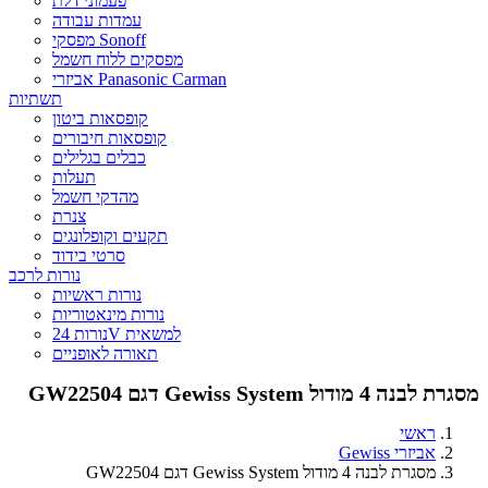
פעמוני דלת
עמדות עבודה
מפסקי Sonoff
מפסקים ללוח חשמל
אביזרי Panasonic Carman
תשתיות
קופסאות ביטון
קופסאות חיבורים
כבלים בגלילים
תעלות
מהדקי חשמל
צנרת
תקעים וקופלונגים
סרטי בידוד
נורות לרכב
נורות ראשיות
נורות מינאטוריות
נורות 24V למשאית
תאורה לאופניים
מסגרת לבנה 4 מודול Gewiss System דגם GW22504
ראשי
אביזרי Gewiss
מסגרת לבנה 4 מודול Gewiss System דגם GW22504