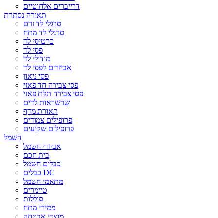
דרייברים אלחוטיים
תאורה נסתרת
סרגלי לד זרם
סרגלי לד מתח
כרטיסי לד
פסי לד
מודולי לד
אביזרים לפסי לד
פסי ניאון
פסי צבירה חד פאזי
פסי צבירה תלת פאזי
שרשראות לדים
תאורת מדף
פרופילים צמודים
פרופילים שקועים
חשמל
אביזרי חשמל
בית חכם
כבלים חשמל
כבלים DC
מתאמי חשמל
טיימרים
סוללות
ממירי מתח
מוצרי אבטחה