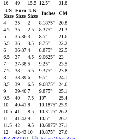
16
49
15.5
12.5"
31.8
US
Euro
UK
Inches
CM
Sizes
Sizes
Sizes
4
35
2
8.1875"
20.8
4.5
35
2.5
8.375"
21.3
5
35-36
3
8.5"
21.6
5.5
36
3.5
8.75"
22.2
6
36-37
4
8.875"
22.5
6.5
37
4.5
9.0625"
23
7
37-38
5
9.25"
23.5
7.5
38
5.5
9.375"
23.8
8
38-39
6
9.5"
24.1
8.5
39
6.5
9.6875"
24.6
9
39-40
7
9.875"
25.1
9.5
40
7.5
10"
25.4
10
40-41
8
10.1875"
25.9
10.5
41
8.5
10.3125"
26.2
11
41-42
9
10.5"
26.7
11.5
42
9.5
10.6875"
27.1
12
42-43
10
10.875"
27.6
053-3031971