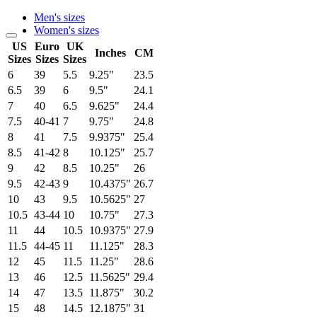
Men's sizes
Women's sizes
US
Euro
UK
Inches
CM
Sizes
Sizes
Sizes
6
39
5.5
9.25"
23.5
6.5
39
6
9.5"
24.1
7
40
6.5
9.625"
24.4
7.5
40-41
7
9.75"
24.8
8
41
7.5
9.9375"
25.4
8.5
41-42
8
10.125"
25.7
9
42
8.5
10.25"
26
9.5
42-43
9
10.4375"
26.7
10
43
9.5
10.5625"
27
10.5
43-44
10
10.75"
27.3
11
44
10.5
10.9375"
27.9
11.5
44-45
11
11.125"
28.3
12
45
11.5
11.25"
28.6
13
46
12.5
11.5625"
29.4
14
47
13.5
11.875"
30.2
15
48
14.5
12.1875"
31