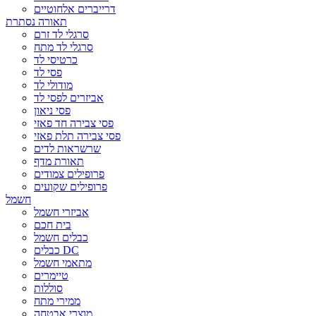
דרייברים אלחוטיים
תאורה נסתרת
סרגלי לד זרם
סרגלי לד מתח
כרטיסי לד
פסי לד
מודולי לד
אביזרים לפסי לד
פסי ניאון
פסי צבירה חד פאזי
פסי צבירה תלת פאזי
שרשראות לדים
תאורת מדף
פרופילים צמודים
פרופילים שקועים
חשמל
אביזרי חשמל
בית חכם
כבלים חשמל
כבלים DC
מתאמי חשמל
טיימרים
סוללות
ממירי מתח
מוצרי אבטחה