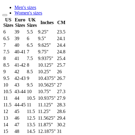
Men's sizes
Women's sizes
US
Euro
UK
Inches
CM
Sizes
Sizes
Sizes
6
39
5.5
9.25"
23.5
6.5
39
6
9.5"
24.1
7
40
6.5
9.625"
24.4
7.5
40-41
7
9.75"
24.8
8
41
7.5
9.9375"
25.4
8.5
41-42
8
10.125"
25.7
9
42
8.5
10.25"
26
9.5
42-43
9
10.4375"
26.7
10
43
9.5
10.5625"
27
10.5
43-44
10
10.75"
27.3
11
44
10.5
10.9375"
27.9
11.5
44-45
11
11.125"
28.3
12
45
11.5
11.25"
28.6
13
46
12.5
11.5625"
29.4
14
47
13.5
11.875"
30.2
15
48
14.5
12.1875"
31