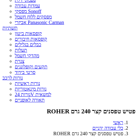
פעמוני דלת
עמדות עבודה
מפסקי Sonoff
מפסקים ללוח חשמל
אביזרי Panasonic Carman
תשתיות
קופסאות ביטון
קופסאות חיבורים
כבלים בגלילים
תעלות
מהדקי חשמל
צנרת
תקעים וקופלונגים
סרטי בידוד
נורות לרכב
נורות ראשיות
נורות מינאטוריות
נורות 24V למשאית
תאורה לאופניים
פטיש טפסנים קצר 240 גרם ROHER
ראשי
כלי עבודה ידניים
פטיש טפסנים קצר 240 גרם ROHER