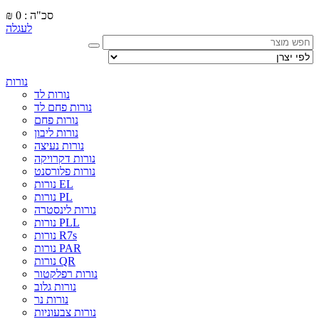
סכ"ה : 0
₪
לעגלה
נורות
נורות לד
נורות פחם לד
נורות פחם
נורות ליבון
נורות נעיצה
נורות דקרויקה
נורות פלורסנט
נורות EL
נורות PL
נורות לינסטרה
נורות PLL
נורות R7s
נורות PAR
נורות QR
נורות רפלקטור
נורות גלוב
נורות נר
נורות צבעוניות