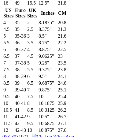
16
49
15.5
12.5"
31.8
US
Euro
UK
Inches
CM
Sizes
Sizes
Sizes
4
35
2
8.1875"
20.8
4.5
35
2.5
8.375"
21.3
5
35-36
3
8.5"
21.6
5.5
36
3.5
8.75"
22.2
6
36-37
4
8.875"
22.5
6.5
37
4.5
9.0625"
23
7
37-38
5
9.25"
23.5
7.5
38
5.5
9.375"
23.8
8
38-39
6
9.5"
24.1
8.5
39
6.5
9.6875"
24.6
9
39-40
7
9.875"
25.1
9.5
40
7.5
10"
25.4
10
40-41
8
10.1875"
25.9
10.5
41
8.5
10.3125"
26.2
11
41-42
9
10.5"
26.7
11.5
42
9.5
10.6875"
27.1
12
42-43
10
10.875"
27.6
053-3031971