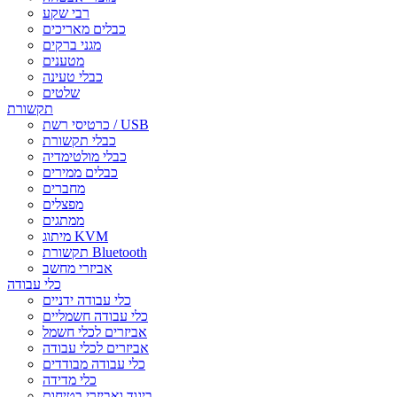
רבי שקע
כבלים מאריכים
מגני ברקים
מטענים
כבלי טעינה
שלטים
תקשורת
כרטיסי רשת / USB
כבלי תקשורת
כבלי מולטימדיה
כבלים ממירים
מחברים
מפצלים
ממתגים
מיתוג KVM
תקשורת Bluetooth
אביזרי מחשב
כלי עבודה
כלי עבודה ידניים
כלי עבודה חשמליים
אביזרים לכלי חשמל
אביזרים לכלי עבודה
כלי עבודה מבודדים
כלי מדידה
ביגוד ואביזרי בטיחות