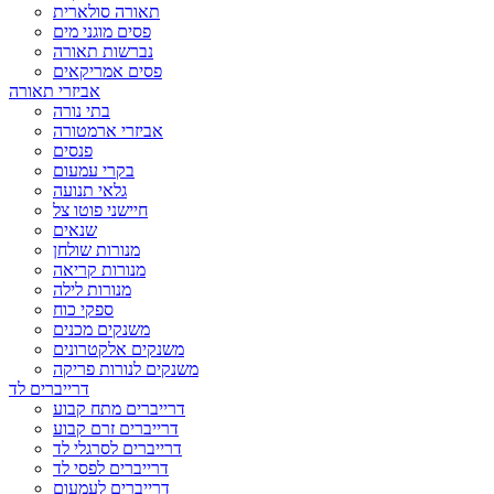
תאורה סולארית
פסים מוגני מים
נברשות תאורה
פסים אמריקאים
אביזרי תאורה
בתי נורה
אביזרי ארמטורה
פנסים
בקרי עמעום
גלאי תנועה
חיישני פוטו צל
שנאים
מנורות שולחן
מנורות קריאה
מנורות לילה
ספקי כוח
משנקים מכנים
משנקים אלקטרונים
משנקים לנורות פריקה
דרייברים לד
דרייברים מתח קבוע
דרייברים זרם קבוע
דרייברים לסרגלי לד
דרייברים לפסי לד
דרייברים לעמעום