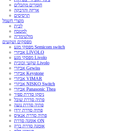
חומרים מתכלים
אריזה והדבקה
תרסיסים
מוצרי חשמל
לבית
למטבח
מולטימדיה
מפסקים ושקעים
מפסקי מגע Semicom switch
אביזרי LIVOLO
מפסקי מגע Livolo
שקעי זכוכית Livolo
אביזרי Gewiss
אביזרי Keystone
אביזרי VIMAR
אביזרי NISKO Switch
אביזרי Panasonic Thea
ניסקו סדרת ספיר
פתיה סדרת שובל
פתיה סדרת נועה
פתיה סדרת ירדן
פתיה סדרת אנאיס
אומגה סדרת ON
אומגה סדרת ברק