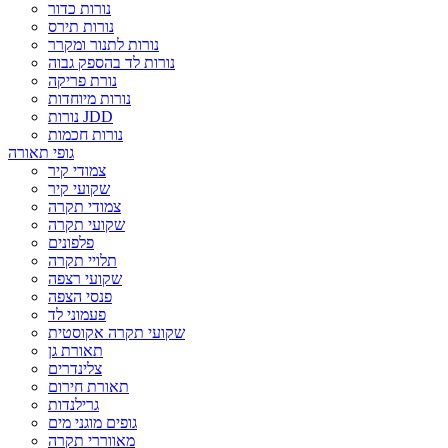
נורות כדור
נורות תירס
נורות לתנור ומקרר
נורות לד בהספק גבוה
נורת פריקה
נורות מיוחדות
נורות JDD
נורות חכמות
גופי תאורה
צמודי קיר
שקועי קיר
צמודי תקרה
שקועי תקרה
פלפונים
תלויי תקרה
שקועי רצפה
פנסי הצפה
פעמוני לד
שקועי תקרה אקוסטית
תאורת גן
צלינדרים
תאורת חירום
גרילנדות
גופים מוגני מים
מאווררי תקרה